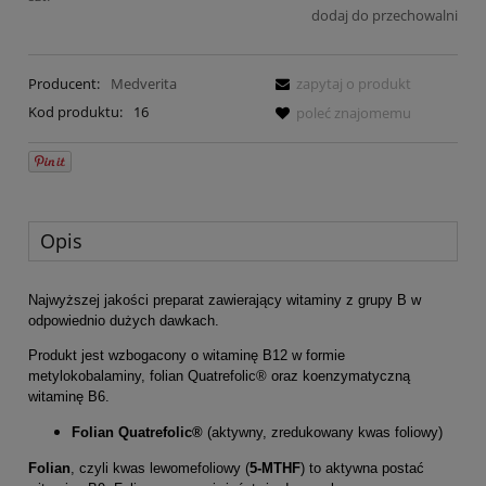
dodaj do przechowalni
Producent:
Medverita
zapytaj o produkt
Kod produktu:
16
poleć znajomemu
Opis
Najwyższej jakości preparat zawierający witaminy z grupy B w
odpowiednio dużych dawkach.
Produkt jest wzbogacony o witaminę B12 w formie
metylokobalaminy, folian Quatrefolic® oraz koenzymatyczną
witaminę B6.
Folian Quatrefolic®
(aktywny, zredukowany kwas foliowy)
Folian
, czyli kwas lewomefoliowy (
5-MTHF
) to aktywna postać