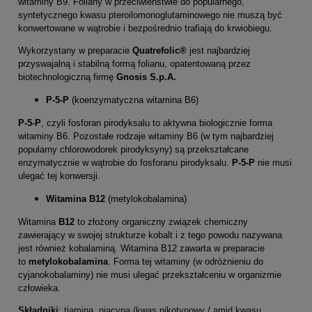
witaminy B9. Foliany w przeciwieństwie do popularnego,
syntetycznego kwasu pteroilomonoglutaminowego nie muszą być
konwertowane w wątrobie i bezpośrednio trafiają do krwiobiegu.
Wykorzystany w preparacie
Quatrefolic®
jest najbardziej
przyswajalną i stabilną formą folianu, opatentowaną przez
biotechnologiczną firmę
Gnosis S.p.A.
P-5-P
(koenzymatyczna witamina B6)
P-5-P
, czyli fosforan pirodyksalu to aktywna biologicznie forma
witaminy B6. Pozostałe rodzaje witaminy B6 (w tym najbardziej
popularny chlorowodorek pirodyksyny) są przekształcane
enzymatycznie w wątrobie do fosforanu pirodyksalu.
P-5-P
nie musi
ulegać tej konwersji.
Witamina B12
(metylokobalamina)
Witamina
B12
to złożony organiczny związek chemiczny
zawierający w swojej strukturze kobalt i z tego powodu nazywana
jest również kobalaminą. Witamina B12 zawarta w preparacie
to
metylokobalamina
. Forma tej witaminy (w odróżnieniu do
cyjanokobalaminy) nie musi ulegać przekształceniu w organizmie
człowieka.
Składniki
: tiamina, niacyna (kwas nikotynowy / amid kwasu