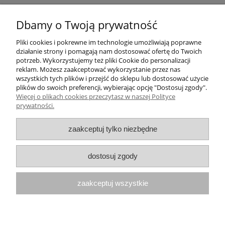
Pomoc
Dbamy o Twoją prywatność
Pliki cookies i pokrewne im technologie umożliwiają poprawne
Moje konto
działanie strony i pomagają nam dostosować ofertę do Twoich
potrzeb. Wykorzystujemy też pliki Cookie do personalizacji
Płatności i dostawa
reklam. Możesz zaakceptować wykorzystanie przez nas
wszystkich tych plików i przejść do sklepu lub dostosować użycie
plików do swoich preferencji, wybierając opcję "Dostosuj zgody".
Informacje
Więcej o plikach cookies przeczytasz w naszej Polityce
prywatności.
O nas
zaakceptuj tylko niezbędne
Numer konta do przelewów: 21 1050 1445
dostosuj zgody
1000 0091 4895 6635
zaakceptuj wszystkie
Paulina Schroeder Medverita Group
ul. Krakowska 94
32-083 Balice
pokaż pełną wersję strony