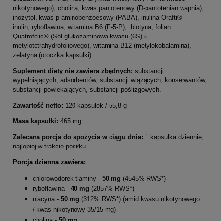
nikotynowego), cholina, kwas pantotenowy (D-pantotenian wapnia),
inozytol, kwas p-aminobenzoesowy (PABA), inulina Orafti®
inulin, ryboflawina, witamina B6 (P-5-P), biotyna, folian
Quatrefolic® (Sól glukozaminowa kwasu (6S)-5-
metylotetrahydrofoliowego), witamina B12 (metylokobalamina),
żelatyna (otoczka kapsułki).
Suplement diety nie zawiera zbędnych:
substancji
wypełniających, adsorbentów, substancji wiążących, konserwantów,
substancji powlekających, substancji poślizgowych.
Zawartość netto:
120 kapsułek / 55,8 g
Masa kapsułki:
465 mg
Zalecana porcja do spożycia w ciągu dnia:
1 kapsułka dziennie,
najlepiej w trakcie posiłku.
Porcja dzienna zawiera:
chlorowodorek tiaminy -
50 mg
(4545% RWS*)
ryboflawina -
40 mg
(2857% RWS*)
niacyna -
50 mg
(312% RWS*) (amid kwasu nikotynowego
/ kwas nikotynowy 35/15 mg)
cholina -
50 mg