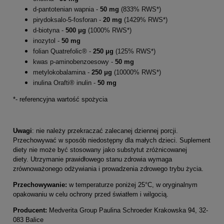
d-pantotenian wapnia -
50 mg
(833% RWS*)
pirydoksalo-5-fosforan -
20 mg
(1429% RWS*)
d-biotyna -
500 μg
(1000% RWS*)
inozytol -
50 mg
folian Quatrefolic® -
250 μg
(125% RWS*)
kwas p-aminobenzoesowy -
50 mg
metylokobalamina -
250 μg
(10000% RWS*)
inulina Orafti® inulin -
50 mg
*- referencyjna wartość spożycia
Uwagi
: nie należy przekraczać zalecanej dziennej porcji.
Przechowywać w sposób niedostępny dla małych dzieci. Suplement
diety nie może być stosowany jako substytut zróżnicowanej
diety. Utrzymanie prawidłowego stanu zdrowia wymaga
zrównoważonego odżywiania i prowadzenia zdrowego trybu życia.
Przechowywanie:
w temperaturze poniżej 25°C, w oryginalnym
opakowaniu w celu ochrony przed światłem i wilgocią.
Producent:
Medverita Group Paulina Schroeder Krakowska 94, 32-
083 Balice