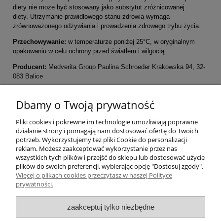
diety nie może być stosowany jako substytut zróżnicowanej
diety. Utrzymanie prawidłowego stanu zdrowia wymaga
zrównoważonego odżywiania i prowadzenia zdrowego trybu życia.
Przechowywanie:
w temperaturze poniżej 25°C, w oryginalnym
opakowaniu w celu ochrony przed światłem i wilgocią.
Producent:
Medverita Group Paulina Schroeder Krakowska 94, 32-
083 Balice
Pomoc
Dbamy o Twoją prywatność
Pliki cookies i pokrewne im technologie umożliwiają poprawne
Moje konto
działanie strony i pomagają nam dostosować ofertę do Twoich
potrzeb. Wykorzystujemy też pliki Cookie do personalizacji
Płatności i dostawa
reklam. Możesz zaakceptować wykorzystanie przez nas
wszystkich tych plików i przejść do sklepu lub dostosować użycie
plików do swoich preferencji, wybierając opcję "Dostosuj zgody".
Informacje
Więcej o plikach cookies przeczytasz w naszej Polityce
prywatności.
O nas
zaakceptuj tylko niezbędne