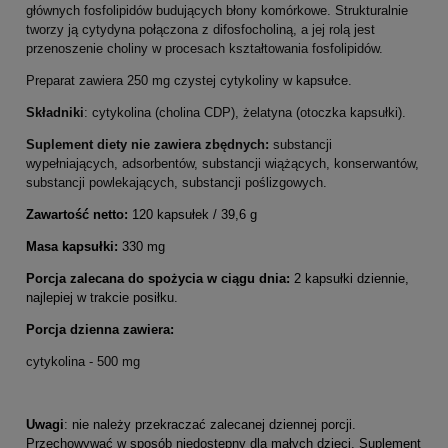
głównych fosfolipidów budujących błony komórkowe. Strukturalnie
tworzy ją cytydyna połączona z difosfocholiną, a jej rolą jest
przenoszenie choliny w procesach kształtowania fosfolipidów.
Preparat zawiera 250 mg czystej cytykoliny w kapsułce.
Składniki
: cytykolina (cholina CDP), żelatyna (otoczka kapsułki).
Suplement diety nie zawiera zbędnych:
substancji
wypełniających, adsorbentów, substancji wiążących, konserwantów,
substancji powlekających, substancji poślizgowych.
Zawartość netto:
120 kapsułek / 39,6 g
Masa kapsułki:
330 mg
Porcja zalecana do spożycia w ciągu dnia:
2 kapsułki dziennie,
najlepiej w trakcie posiłku.
Porcja dzienna
zawiera:
cytykolina - 500 mg
Uwagi
: nie należy przekraczać zalecanej dziennej porcji.
Przechowywać w sposób niedostępny dla małych dzieci. Suplement