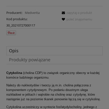
Producent:
Medverita
zapytaj o produkt
Kod produktu:
poleć znajomemu
30_20210727000117
Opis
Produkty powiązane
Cytykolina
(cholina CDP) to związek organiczny obecny w każdej
komórce ludzkiego organizmu.
Należy do nukleotydów i tworzy ją m.in. cholina połączona z
komponentem cytydynowym. Po podaniu doustnym ulega
rozkładowi w jelitach i wątrobie na cholinę oraz cytydynę, które
następnie już na poziomie tkanek ponownie łączą się w cytykolinę.
Cytykolina uczestniczy w syntezie fosfatydylocholiny, jednego z