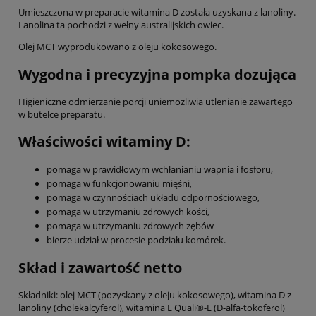
Umieszczona w preparacie witamina D została uzyskana z lanoliny.
Lanolina ta pochodzi z wełny australijskich owiec.
Olej MCT wyprodukowano z oleju kokosowego.
Wygodna i precyzyjna pompka dozująca
Higieniczne odmierzanie porcji uniemożliwia utlenianie zawartego
w butelce preparatu.
Właściwości witaminy D:
pomaga w prawidłowym wchłanianiu wapnia i fosforu,
pomaga w funkcjonowaniu mięśni,
pomaga w czynnościach układu odpornościowego,
pomaga w utrzymaniu zdrowych kości,
pomaga w utrzymaniu zdrowych zębów
bierze udział w procesie podziału komó­rek.
Skład i zawartość netto
Składniki: olej MCT (pozyskany z oleju kokosowego), witamina D z
lanoliny (cholekalcyferol), witamina E Quali®-E (D-alfa-tokoferol)