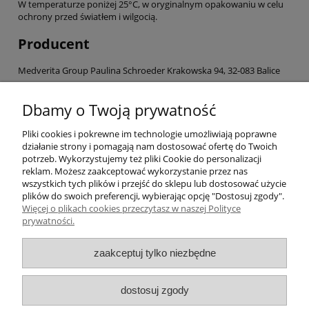
W temperaturze poniżej 25°C, w oryginalnym opakowaniu w celu
ochrony przed światłem i wilgocią.
Producent
Medverita Group Paulina Schroeder Krakowska 94, 32-083 Balice
Pomoc
Dbamy o Twoją prywatność
Pliki cookies i pokrewne im technologie umożliwiają poprawne
Moje konto
działanie strony i pomagają nam dostosować ofertę do Twoich
potrzeb. Wykorzystujemy też pliki Cookie do personalizacji
Płatności i dostawa
reklam. Możesz zaakceptować wykorzystanie przez nas
wszystkich tych plików i przejść do sklepu lub dostosować użycie
plików do swoich preferencji, wybierając opcję "Dostosuj zgody".
Informacje
Więcej o plikach cookies przeczytasz w naszej Polityce
prywatności.
O nas
zaakceptuj tylko niezbędne
Numer konta do przelewów: 21 1050 1445
dostosuj zgody
1000 0091 4895 6635