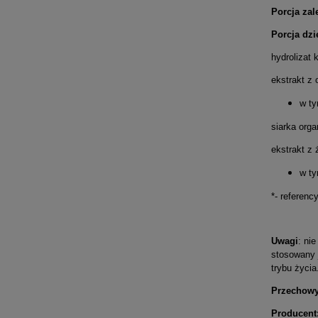
Porcja zal
Porcja dzi
hydrolizat
ekstrakt z
w ty
siarka org
ekstrakt z
w ty
*- referenc
Uwagi
: ni
stosowany 
trybu życia
Przechow
Producent