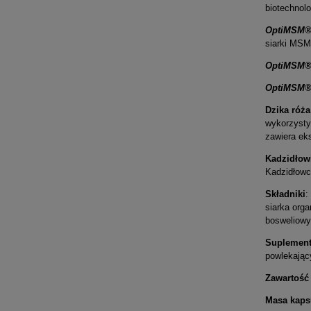
biotechnol
OptiMSM
siarki MSM
OptiMSM
OptiMSM
Dzika róża
wykorzysty
zawiera ek
Kadzidłow
Kadzidłowc
Składniki
:
siarka org
bosweliowyc
Suplement
powlekając
Zawartość 
Masa kapsu