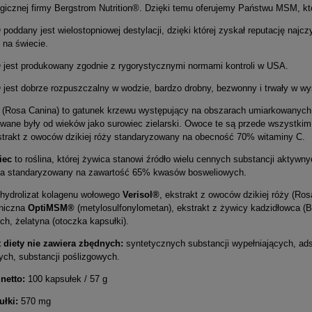
ogicznej firmy Bergstrom Nutrition®. Dzięki temu oferujemy Państwu MSM, kt
®
poddany jest wielostopniowej destylacji, dzięki której zyskał reputację najc
 na świecie.
®
jest produkowany zgodnie z rygorystycznymi normami kontroli w USA.
®
jest dobrze rozpuszczalny w wodzie, bardzo drobny, bezwonny i trwały w wy
(Rosa Canina) to gatunek krzewu występujący na obszarach umiarkowanych i 
wane były od wieków jako surowiec zielarski. Owoce te są przede wszystkim
strakt z owoców dzikiej róży standaryzowany na obecność 70% witaminy C.
iec
to roślina, której żywica stanowi źródło wielu cennych substancji aktywny
a standaryzowany na zawartość 65% kwasów bosweliowych.
 hydrolizat kolagenu wołowego
Verisol®
, ekstrakt z owoców dzikiej róży (R
aniczna
OptiMSM®
(metylosulfonylometan), ekstrakt z żywicy kadzidłowca 
h, żelatyna (otoczka kapsułki).
 diety nie zawiera zbędnych:
syntetycznych
substancji wypełniających, ad
ych, substancji poślizgowych.
netto:
100 kapsułek / 57 g
łki:
570 mg