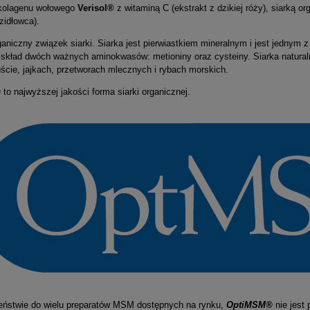
kolagenu wołowego
Verisol®
z witaminą C (ekstrakt z dzikiej róży), siarką o
zidłowca).
ganiczny związek siarki. Siarka jest pierwiastkiem mineralnym i jest jedny
ywny B-kompleks - 120
Magnez cytrynian + P-5-P - 1
skład dwóch ważnych aminokwasów: metioniny oraz cysteiny. Siarka naturaln
kapsułek
kapsułek
puście, jajkach, przetworach mlecznych i rybach morskich.
®
to najwyższej jakości forma siarki organicznej.
55,90 zł
19,90 zł
do koszyka
do koszyka
eństwie do wielu preparatów MSM dostępnych na rynku,
OptiMSM®
nie jest