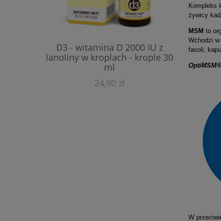
Kompleks 
żywicy kad
MSM
to or
B-50 akt
Wchodzi w 
D3 - witamina D 2000 IU z
fasoli, ka
lanoliny w kroplach - krople 30
ml
OptiMSM
24,90 zł
W przeciwi