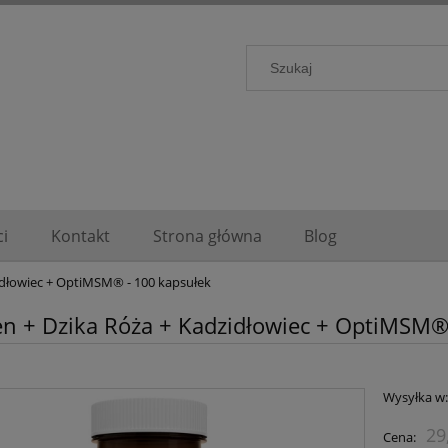
i
Kontakt
Strona główna
Blog
idłowiec + OptiMSM® - 100 kapsułek
n + Dzika Róża + Kadzidłowiec + OptiMSM®
Wysyłka w
29
Cena: