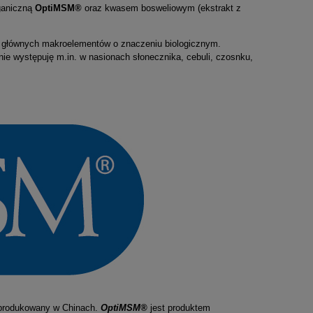
rganiczną
OptiMSM®
oraz kwasem bosweliowym (ekstrakt z
m z głównych makroelementów o znaczeniu biologicznym.
00
ADEK (ß-Karoten): kompleks
ie występuję m.in. w nasionach słonecznika, cebuli, czosnku,
witamin A, D, E i K MK-7 (krople
30 ml)
44,90 zł
do koszyka
 produkowany w Chinach.
OptiMSM®
jest produktem