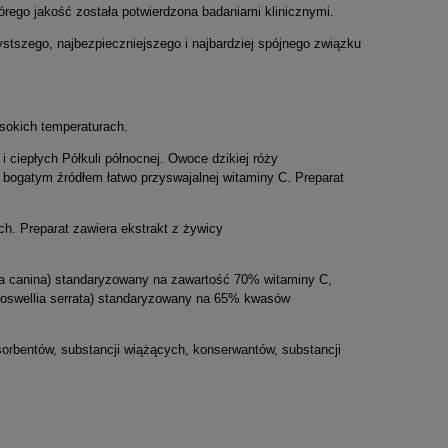
órego jakość została potwierdzona badaniami klinicznymi.
zystszego, najbezpieczniejszego i najbardziej spójnego związku
sokich temperaturach.
ciepłych Półkuli północnej. Owoce dzikiej róży
 bogatym źródłem łatwo przyswajalnej witaminy C. Preparat
ch. Preparat zawiera ekstrakt z żywicy
osa canina) standaryzowany na zawartość 70% witaminy C,
(Boswellia serrata) standaryzowany na 65% kwasów
sorbentów, substancji wiążących, konserwantów, substancji