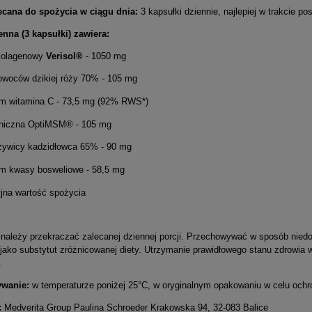
ecana do spożycia w ciągu dnia:
3 kapsułki dziennie, najlepiej w trakcie pos
enna (3 kapsułki) zawiera:
 kolagenowy
Verisol®
- 1050 mg
 owoców dzikiej róży 70% - 105 mg
m witamina C - 73,5 mg (92% RWS*)
aniczna OptiMSM® - 105 mg
 żywicy kadzidłowca 65% - 90 mg
m kwasy bosweliowe - 58,5 mg
yjna wartość spożycia
e należy przekraczać zalecanej dziennej porcji. Przechowywać w sposób nied
jako substytut zróżnicowanej diety. Utrzymanie prawidłowego stanu zdrowi
.
ywanie:
w temperaturze poniżej 25°C, w oryginalnym opakowaniu w celu ochro
:
Medverita Group Paulina Schroeder Krakowska 94, 32-083 Balice