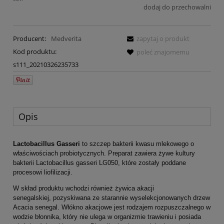
dodaj do przechowalni
Producent:
Medverita
zapytaj o produkt
Kod produktu:
poleć znajomemu
s111_20210326235733
Opis
Lactobacillus Gasseri
to szczep bakterii kwasu mlekowego o
właściwościach probiotycznych. Preparat zawiera żywe kultury
bakterii Lactobacillus gasseri LG050, które zostały poddane
procesowi liofilizacji.
W skład produktu wchodzi również żywica akacji
senegalskiej, pozyskiwana ze starannie wyselekcjonowanych drzew
Acacia senegal. Włókno akacjowe jest rodzajem rozpuszczalnego w
wodzie błonnika, który nie ulega w organizmie trawieniu i posiada