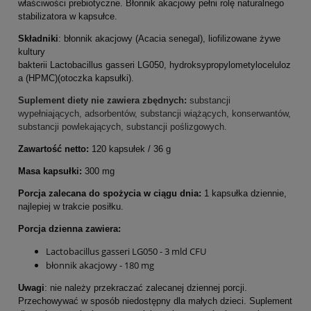
właściwości prebiotyczne. Błonnik akacjowy pełni rolę naturalnego
stabilizatora w kapsułce.
Składniki
: błonnik akacjowy (Acacia senegal), liofilizowane żywe
kultury
bakterii Lactobacillus gasseri LG050, hydroksypropylometyloceluloz
a (HPMC)(otoczka kapsułki).
Suplement diety nie zawiera zbędnych:
substancji
wypełniających, adsorbentów, substancji wiążących, konserwantów,
substancji powlekających, substancji poślizgowych.
Zawartość netto:
120 kapsułek / 36 g
Masa kapsułki:
300 mg
Porcja zalecana do spożycia w ciągu dnia:
1 kapsułka dziennie,
najlepiej w trakcie posiłku.
Porcja dzienna zawiera:
Lactobacillus gasseri LG050 - 3 mld CFU
błonnik akacjowy - 180 mg
Uwagi
: nie należy przekraczać zalecanej dziennej porcji.
Przechowywać w sposób niedostępny dla małych dzieci. Suplement