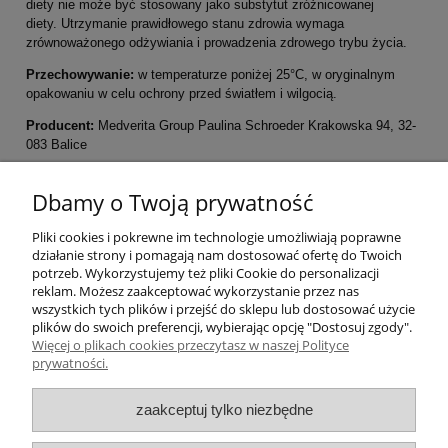
diety nie może być stosowany jako substytut zróżnicowanej
diety. Utrzymanie prawidłowego stanu zdrowia wymaga
zrównoważonego odżywiania i prowadzenia zdrowego trybu życia.
Przechowywanie:
w temperaturze poniżej 25°C, w oryginalnym
opakowaniu w celu ochrony przed światłem i wilgocią.
Producent:
Medverita Group Paulina Schroeder Krakowska 94, 32-
083 Balice
Pomoc
Dbamy o Twoją prywatność
Pliki cookies i pokrewne im technologie umożliwiają poprawne
Moje konto
działanie strony i pomagają nam dostosować ofertę do Twoich
potrzeb. Wykorzystujemy też pliki Cookie do personalizacji
Płatności i dostawa
reklam. Możesz zaakceptować wykorzystanie przez nas
wszystkich tych plików i przejść do sklepu lub dostosować użycie
plików do swoich preferencji, wybierając opcję "Dostosuj zgody".
Informacje
Więcej o plikach cookies przeczytasz w naszej Polityce
prywatności.
O nas
zaakceptuj tylko niezbędne