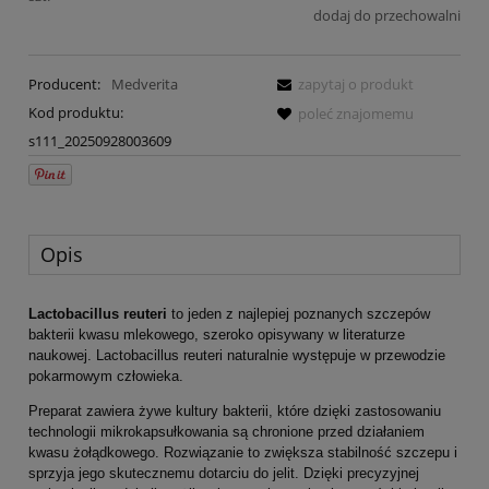
dodaj do przechowalni
Producent:
Medverita
zapytaj o produkt
Kod produktu:
poleć znajomemu
s111_20250928003609
Opis
Lactobacillus reuteri
to jeden z najlepiej poznanych szczepów
bakterii kwasu mlekowego, szeroko opisywany w literaturze
naukowej. Lactobacillus reuteri naturalnie występuje w przewodzie
pokarmowym człowieka.
Preparat zawiera żywe kultury bakterii, które dzięki zastosowaniu
technologii mikrokapsułkowania są chronione przed działaniem
kwasu żołądkowego. Rozwiązanie to zwiększa stabilność szczepu i
sprzyja jego skutecznemu dotarciu do jelit. Dzięki precyzyjnej