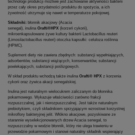
technologii produkcji możliwe jest zachowanie aktywności bakterii
przez cały okres przydatności produktu do spożycia, a ich
żywotność utrzymuje się nawet w temperaturze pokojowej.
Składniki:
błonnik akacjowy (Acacia
senegal), inulina
Orafti
®
HPX
(korzeń cykorii),
mikroenkapsulowane żywe kultury bakterii Lactobacillus reuteri
(Limosilactobacillus reuteri) otoczka kapsułki: celuloza roślinna
(HPMC).
Suplement diety nie zawiera zbędnych: substancji wypełniających,
adsorbentów, substancji wiążących, konserwantów, substancji
powlekających, substancji poślizgowych.
W skład produktu wchodzą także inulina
Orafti® HPX
z korzenia
cykorii oraz żywica akacji senegalskiej.
Inulina jest naturalnym wielocukrem zaliczanym do błonnika
pokarmowego. Wykazuje właściwości zarówno frakcji
rozpuszczalnej, jak i nierozpuszczalnej. Jest także naturalnym
prebiotykiem, czyli składnikiem sprzyjającym wzrostowi korzystnej
mikroflory bakteryjnej jelit. Włókno akacjowe, pozyskiwane ze
starannie wyselekcjonowanych drzew Acacia senegal, to
rozpuszczalny w wodzie błonnik, który nie ulega trawieniu w
przewodzie pokarmowym i stanowi naturalny składnik wspierający