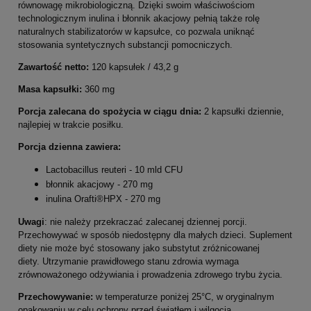
równowagę mikrobiologiczną. Dzięki swoim właściwościom
technologicznym inulina i błonnik akacjowy pełnią także rolę
naturalnych stabilizatorów w kapsułce, co pozwala uniknąć
stosowania syntetycznych substancji pomocniczych.
Zawartość netto:
120 kapsułek / 43,2 g
Masa kapsułki:
360 mg
Porcja zalecana do spożycia w ciągu dnia:
2 kapsułki dziennie,
najlepiej w trakcie posiłku.
Porcja dzienna zawiera:
Lactobacillus reuteri - 10 mld CFU
błonnik akacjowy - 270 mg
inulina Orafti®HPX - 270 mg
Uwagi
: nie należy przekraczać zalecanej dziennej porcji.
Przechowywać w sposób niedostępny dla małych dzieci. Suplement
diety nie może być stosowany jako substytut zróżnicowanej
diety. Utrzymanie prawidłowego stanu zdrowia wymaga
zrównoważonego odżywiania i prowadzenia zdrowego trybu życia.
Przechowywanie:
w temperaturze poniżej 25°C, w oryginalnym
opakowaniu w celu ochrony przed światłem i wilgocią.