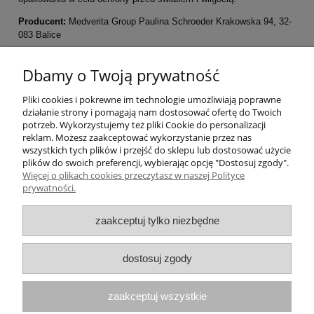
Producent:
Medverita Group Paulina Schroeder Krakowska 94, 32-
083 Balice
Pomoc
Dbamy o Twoją prywatność
Pliki cookies i pokrewne im technologie umożliwiają poprawne
Moje konto
działanie strony i pomagają nam dostosować ofertę do Twoich
potrzeb. Wykorzystujemy też pliki Cookie do personalizacji
Płatności i dostawa
reklam. Możesz zaakceptować wykorzystanie przez nas
wszystkich tych plików i przejść do sklepu lub dostosować użycie
plików do swoich preferencji, wybierając opcję "Dostosuj zgody".
Informacje
Więcej o plikach cookies przeczytasz w naszej Polityce
prywatności.
O nas
zaakceptuj tylko niezbędne
Numer konta do przelewów: 21 1050 1445
dostosuj zgody
1000 0091 4895 6635
zaakceptuj wszystkie
Paulina Schroeder Medverita Group
ul. Krakowska 94