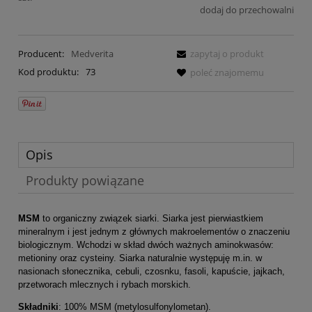
dodaj do przechowalni
Producent:
Medverita
zapytaj o produkt
Kod produktu:
73
poleć znajomemu
Opis
Produkty powiązane
MSM
to organiczny związek siarki. Siarka jest pierwiastkiem
mineralnym i jest jednym z głównych makroelementów o znaczeniu
biologicznym. Wchodzi w skład dwóch ważnych aminokwasów:
metioniny oraz cysteiny. Siarka naturalnie występuję m.in. w
nasionach słonecznika, cebuli, czosnku, fasoli, kapuście, jajkach,
przetworach mlecznych i rybach morskich.
Składniki
: 100% MSM (metylosulfonylometan).