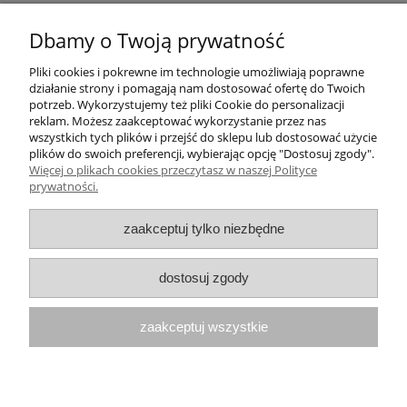
Pomoc
Dbamy o Twoją prywatność
Pliki cookies i pokrewne im technologie umożliwiają poprawne
Moje konto
działanie strony i pomagają nam dostosować ofertę do Twoich
potrzeb. Wykorzystujemy też pliki Cookie do personalizacji
Płatności i dostawa
reklam. Możesz zaakceptować wykorzystanie przez nas
wszystkich tych plików i przejść do sklepu lub dostosować użycie
plików do swoich preferencji, wybierając opcję "Dostosuj zgody".
Informacje
Więcej o plikach cookies przeczytasz w naszej Polityce
prywatności.
O nas
zaakceptuj tylko niezbędne
Numer konta do przelewów: 21 1050 1445
dostosuj zgody
1000 0091 4895 6635
zaakceptuj wszystkie
Paulina Schroeder Medverita Group
ul. Krakowska 94
32-083 Balice
pokaż pełną wersję strony