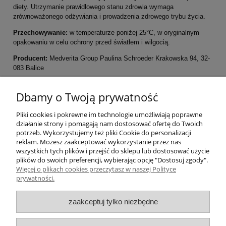
diety. Utrzymanie prawidłowego stanu zdrowia wymaga
zrównoważonego odżywiania i prowadzenia zdrowego trybu życia.
Przechowywanie:
w temperaturze poniżej 25°C, w oryginalnym
opakowaniu w celu ochrony przed światłem i wilgocią.
Producent:
Medverita Group Paulina Schroeder Krakowska 94, 32-
083 Balice
Pomoc
Dbamy o Twoją prywatność
Pliki cookies i pokrewne im technologie umożliwiają poprawne
Moje konto
działanie strony i pomagają nam dostosować ofertę do Twoich
potrzeb. Wykorzystujemy też pliki Cookie do personalizacji
Płatności i dostawa
reklam. Możesz zaakceptować wykorzystanie przez nas
wszystkich tych plików i przejść do sklepu lub dostosować użycie
plików do swoich preferencji, wybierając opcję "Dostosuj zgody".
Informacje
Więcej o plikach cookies przeczytasz w naszej Polityce
prywatności.
O nas
zaakceptuj tylko niezbędne