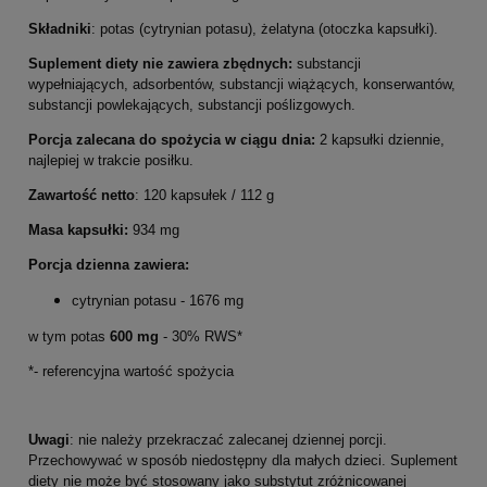
Składniki
: potas (cytrynian potasu), żelatyna (otoczka kapsułki).
Suplement diety nie zawiera zbędnych:
substancji
wypełniających, adsorbentów, substancji wiążących, konserwantów,
substancji powlekających, substancji poślizgowych.
Porcja zalecana do spożycia w ciągu dnia:
2 kapsułki dziennie,
najlepiej w trakcie posiłku.
Zawartość
netto
: 120 kapsułek / 112 g
Masa kapsułki:
934 mg
Porcja dzienna zawiera:
cytrynian potasu - 1676 mg
w tym potas
600 mg
- 30% RWS*
*- referencyjna wartość spożycia
Uwagi
: nie należy przekraczać zalecanej dziennej porcji.
Przechowywać w sposób niedostępny dla małych dzieci. Suplement
diety nie może być stosowany jako substytut zróżnicowanej