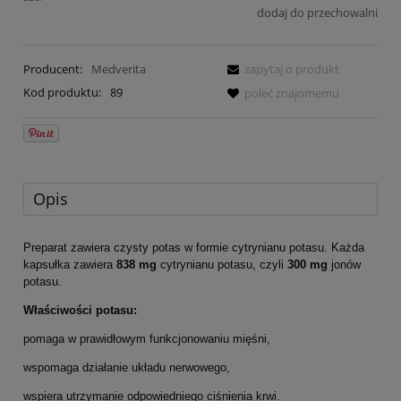
dodaj do przechowalni
Producent:
Medverita
zapytaj o produkt
Kod produktu:
89
poleć znajomemu
Opis
Preparat zawiera czysty potas w formie cytrynianu potasu. Każda
kapsułka zawiera
838 mg
cytrynianu potasu, czyli
300 mg
jonów
potasu.
Właściwości potasu:
pomaga w prawidłowym funkcjonowaniu mięśni,
wspomaga działanie układu nerwowego,
wspiera utrzymanie odpowiedniego ciśnienia krwi.