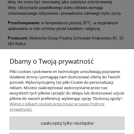
diety nie może być stosowany jako substytut zróżnicowanej
diety. Utrzymanie prawidłowego stanu zdrowia wymaga
zrównoważonego odżywiania i prowadzenia zdrowego trybu życia.
Przechowywanie:
w temperaturze poniżej 25°C, w oryginalnym
opakowaniu w celu ochrony przed światłem i wilgocią.
Producent:
Medverita Group Paulina Schroeder Krakowska 94, 32-
083 Balice
Pomoc
Dbamy o Twoją prywatność
Pliki cookies i pokrewne im technologie umożliwiają poprawne
Moje konto
działanie strony i pomagają nam dostosować ofertę do Twoich
potrzeb. Wykorzystujemy też pliki Cookie do personalizacji
Płatności i dostawa
reklam. Możesz zaakceptować wykorzystanie przez nas
wszystkich tych plików i przejść do sklepu lub dostosować użycie
plików do swoich preferencji, wybierając opcję "Dostosuj zgody".
Informacje
Więcej o plikach cookies przeczytasz w naszej Polityce
prywatności.
O nas
zaakceptuj tylko niezbędne