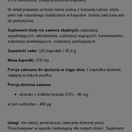
0,5% sulforafanu, żelatyna (otoczka kapsułki).
W skład preparatu wchodzi także inulina z korzenia cykorii, która
pełni rolę naturalnego stabilizatora w kapsułce. Inulina zaliczana jest
do prebiotyków.
Suplement diety nie zawiera zbędnych:
substancji
wypełniających, adsorbentów, substancji wiążących, konserwantów,
substancji powlekających, substancji poślizgowych.
Zawartość netto:
120 kapsułek / 45,4 g
Masa kapsułki:
378 mg
Porcja zalecana do spożycia w ciągu dnia:
1 kapsułka dziennie,
najlepiej w trakcie posiłku.
Porcja dzienna zawiera:
ekstrakt z kiełków brokułu 0,5% - 80 mg
w tym sulforafan - 400 μg
Uwagi
: nie należy przekraczać zalecanej dziennej porcji.
Przechowywać w sposób niedostępny dla małych dzieci. Suplement