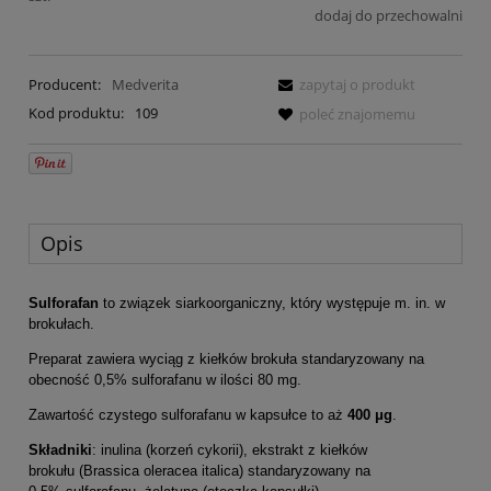
dodaj do przechowalni
Producent:
Medverita
zapytaj o produkt
Kod produktu:
109
poleć znajomemu
Opis
Sulforafan
to związek siarkoorganiczny, który występuje m. in. w
brokułach.
Preparat zawiera wyciąg z kiełków brokuła standaryzowany na
obecność 0,5% sulforafanu w ilości 80 mg.
Zawartość czystego sulforafanu w kapsułce to aż
400 μg
.
Składniki
: inulina (korzeń cykorii), ekstrakt z kiełków
brokułu (Brassica oleracea italica) standaryzowany na