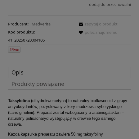
dodaj do przechowalni
Producent:
Medverita
zapytaj o produkt
Kod produktu:
poleć znajomemu
41_20250720004106
Opis
Produkty powiązane
Taksyfolina (
dihydrokwercetyna
)
to naturalny bioflawonoid z grupy
antyoksydantów, pozyskiwany z kory modrzewia syberyjskiego
(Larix gmelinii). Preparat został wzbogacony o arabinogalaktan –
naturalny polisacharyd występujący w drewnie tego samego
drzewa.
Każda kapsułka preparatu zawiera 50 mg taksyfoliny