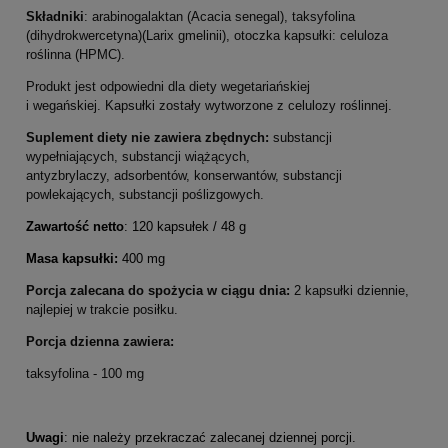
Składniki
: arabinogalaktan (Acacia senegal), taksyfolina
(dihydrokwercetyna)(Larix gmelinii), otoczka kapsułki:
celuloza
roślinna
(HPMC).
Produkt jest odpowiedni dla diety wegetariańskiej
i wegańskiej. Kapsułki zostały wytworzone z celulozy roślinnej.
Suplement diety nie zawiera zbędnych:
substancji
wypełniających, substancji wiążących,
antyzbrylaczy, adsorbentów, konserwantów, substancji
powlekających, substancji poślizgowych.
Zawartość
netto
: 120 kapsułek / 48 g
Masa kapsułki:
400 mg
Porcja zalecana do spożycia w ciągu dnia:
2 kapsułki dziennie,
najlepiej w trakcie posiłku.
Porcja dzienna zawiera:
taksyfolina - 100 mg
Uwagi
: nie należy przekraczać zalecanej dziennej porcji.