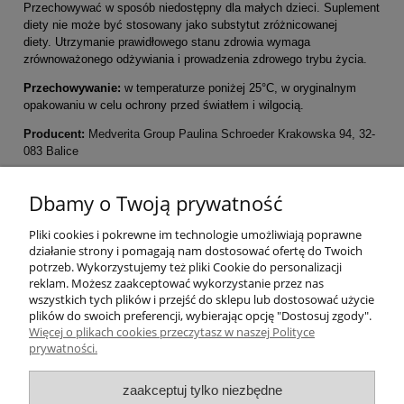
Przechowywać w sposób niedostępny dla małych dzieci. Suplement
diety nie może być stosowany jako substytut zróżnicowanej
diety. Utrzymanie prawidłowego stanu zdrowia wymaga
zrównoważonego odżywiania i prowadzenia zdrowego trybu życia.
Przechowywanie:
w temperaturze poniżej 25°C, w oryginalnym
opakowaniu w celu ochrony przed światłem i wilgocią.
Producent:
Medverita Group Paulina Schroeder Krakowska 94, 32-
083 Balice
Pomoc
Dbamy o Twoją prywatność
Pliki cookies i pokrewne im technologie umożliwiają poprawne
Moje konto
działanie strony i pomagają nam dostosować ofertę do Twoich
potrzeb. Wykorzystujemy też pliki Cookie do personalizacji
Płatności i dostawa
reklam. Możesz zaakceptować wykorzystanie przez nas
wszystkich tych plików i przejść do sklepu lub dostosować użycie
plików do swoich preferencji, wybierając opcję "Dostosuj zgody".
Informacje
Więcej o plikach cookies przeczytasz w naszej Polityce
prywatności.
O nas
zaakceptuj tylko niezbędne