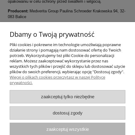
opakowaniu w celu ochrony przed światłem i wilgocią.
Producent:
Medverita Group Paulina Schroeder Krakowska 94, 32-
083 Balice
Pomoc
Dbamy o Twoją prywatność
Pliki cookies i pokrewne im technologie umożliwiają poprawne
Moje konto
działanie strony i pomagają nam dostosować ofertę do Twoich
potrzeb. Wykorzystujemy też pliki Cookie do personalizacji
Płatności i dostawa
reklam. Możesz zaakceptować wykorzystanie przez nas
wszystkich tych plików i przejść do sklepu lub dostosować użycie
plików do swoich preferencji, wybierając opcję "Dostosuj zgody".
Informacje
Więcej o plikach cookies przeczytasz w naszej Polityce
prywatności.
O nas
zaakceptuj tylko niezbędne
Numer konta do przelewów: 21 1050 1445
dostosuj zgody
1000 0091 4895 6635
zaakceptuj wszystkie
Paulina Schroeder Medverita Group