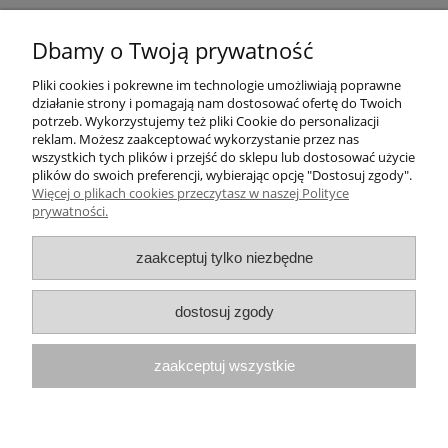
Pomoc
Dbamy o Twoją prywatność
Pliki cookies i pokrewne im technologie umożliwiają poprawne
Moje konto
działanie strony i pomagają nam dostosować ofertę do Twoich
potrzeb. Wykorzystujemy też pliki Cookie do personalizacji
Płatności i dostawa
reklam. Możesz zaakceptować wykorzystanie przez nas
wszystkich tych plików i przejść do sklepu lub dostosować użycie
plików do swoich preferencji, wybierając opcję "Dostosuj zgody".
Informacje
Więcej o plikach cookies przeczytasz w naszej Polityce
prywatności.
O nas
zaakceptuj tylko niezbędne
Numer konta do przelewów: 21 1050 1445
dostosuj zgody
1000 0091 4895 6635
zaakceptuj wszystkie
Paulina Schroeder Medverita Group
ul. Krakowska 94
32-083 Balice
pokaż pełną wersję strony