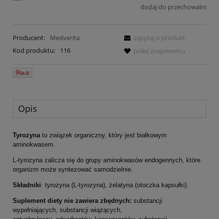
dodaj do przechowalni
Producent:
Medverita
zapytaj o produkt
Kod produktu:
116
poleć znajomemu
Opis
Tyrozyna
to związek organiczny, który jest białkowym
aminokwasem.
L-tyrozyna zalicza się do grupy aminokwasów endogennych, które
organizm może syntezować samodzielnie.
Składniki
: tyrozyna (L-tyrozyna), żelatyna (otoczka kapsułki).
Suplement diety nie zawiera zbędnych:
substancji
wypełniających, substancji wiążących,