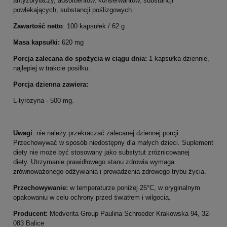
antyzbrylaczy, adsorbentów, konserwantów, substancji
powlekających, substancji poślizgowych.
Zawartość
netto
: 100 kapsułek / 62 g
Masa kapsułki:
620 mg
Porcja zalecana do spożycia w ciągu dnia:
1 kapsułka dziennie,
najlepiej w trakcie posiłku.
Porcja dzienna zawiera:
L-tyrozyna - 500 mg.
Uwagi
: nie należy przekraczać zalecanej dziennej porcji.
Przechowywać w sposób niedostępny dla małych dzieci. Suplement
diety nie może być stosowany jako substytut zróżnicowanej
diety. Utrzymanie prawidłowego stanu zdrowia wymaga
zrównoważonego odżywiania i prowadzenia zdrowego trybu życia.
Przechowywanie:
w temperaturze poniżej 25°C, w oryginalnym
opakowaniu w celu ochrony przed światłem i wilgocią.
Producent:
Medverita Group Paulina Schroeder Krakowska 94, 32-
083 Balice