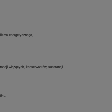
00
ADEK (ß-Karoten): kompleks
witamin A, D, E i K MK-7 (krople
30 ml)
olizmu energetycznego,
44,90 zł
do koszyka
tancji wiążących, konserwantów, substancji
iłku.