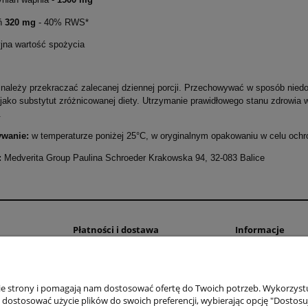
ń
320 mg
- 40% RWS*
yjna wartość spożycia
e należy przekraczać zalecanej dziennej porcji. Przechowywać w sposób nied
jako substytut zróżnicowanej diety. Utrzymanie prawidłowego stanu zdrowi
.
ywanie:
w temperaturze poniżej 25°C, w oryginalnym opakowaniu w celu ochro
:
Medverita Group Paulina Schroeder Krakowska 94, 32-083 Balice
Płatności i dostawa
Informacje
Czas i koszty dostawy
Polityka prywatno
Czas realizacji zamówienia
nie strony i pomagają nam dostosować ofertę do Twoich potrzeb. Wykorzystu
b dostosować użycie plików do swoich preferencji, wybierając opcję "Dostosu