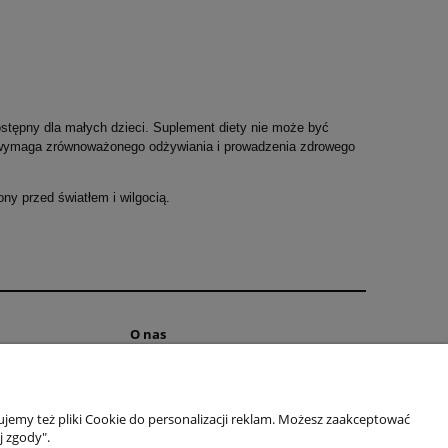
ostępny dla małych dzieci. Suplement diety nie może być
a wymaga zrównoważonego odżywiania i prowadzenia zdrowego
ny przed światłem i wilgocią.
O nas
ści
Kontakt i dane firmy
O firmie
jemy też pliki Cookie do personalizacji reklam. Możesz zaakceptować
j zgody".