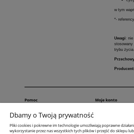
w tym wap
*- referenc
Uwagi
: ni
stosowany 
trybu życia
Przechow
Producent
Pomoc
Moje konto
Zwroty i reklamacje
Twoje zamówienia
Dbamy o Twoją prywatność
Regulamin
Ustawienia konta
Pliki cookies i pokrewne im technologie umożliwiają poprawne działa
Przechowalnia
wykorzystanie przez nas wszystkich tych plików i przejść do sklepu lu