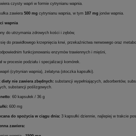
awiera czysty wapń w formie cytrynianu wapnia.
ułka zawiera
500 mg
cytrynianu wapnia,
w tym
107 mg
jonów wapnia.
ywny B-kompleks - 120
ci wapnia
Magnez cytrynian + P-5-P - 1
kapsułek
kapsułek
ebny do utrzymania zdrowych kości i zębów,
 się do prawidłowego krzepnięcia krwi, przekaźnictwa nerwowego oraz metab
55,90 zł
19,90 zł
dpowiednim funkcjonowaniu enzymów trawiennych i mięśni,
do koszyka
do koszyka
ał w procesie podziału i specjalizacji komórek.
 wapń (cytrynian wapnia), żelatyna (otoczka kapsułki).
 diety nie zawiera zbędnych:
substancji wypełniających, adsorbentów, subs
ych, substancji poślizgowych.
ć
netto
: 60 kapsułek / 36 g
ułki:
600 mg
ecana do spożycia w ciągu dnia:
3 kapsułki dziennie, najlepiej w trakcie pos
enna zawiera:
ynian wapnia -
1500
mg