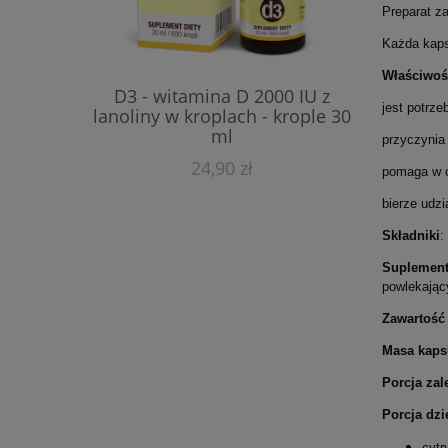
Preparat z
Każda kaps
B-50 akt
Właściwoś
D3 - witamina D 2000 IU z
jest potrz
lanoliny w kroplach - krople 30
ml
przyczynia
24,90 zł
pomaga w o
bierze udzi
Składniki
:
Suplement
powlekając
Zawartoś
Masa kaps
Porcja zal
Porcja dzi
cytr