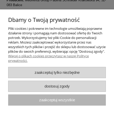
Producent:
Medverita Group Paulina Schroeder Krakowska 94, 32-
083 Balice
Pomoc
Dbamy o Twoją prywatność
Pliki cookies i pokrewne im technologie umożliwiają poprawne
Moje konto
działanie strony i pomagają nam dostosować ofertę do Twoich
potrzeb. Wykorzystujemy też pliki Cookie do personalizacji
Płatności i dostawa
reklam. Możesz zaakceptować wykorzystanie przez nas
wszystkich tych plików i przejść do sklepu lub dostosować użycie
plików do swoich preferencji, wybierając opcję "Dostosuj zgody".
Informacje
Więcej o plikach cookies przeczytasz w naszej Polityce
prywatności.
O nas
zaakceptuj tylko niezbędne
Numer konta do przelewów: 21 1050 1445
dostosuj zgody
1000 0091 4895 6635
zaakceptuj wszystkie
Paulina Schroeder Medverita Group
ul. Krakowska 94
32-083 Balice