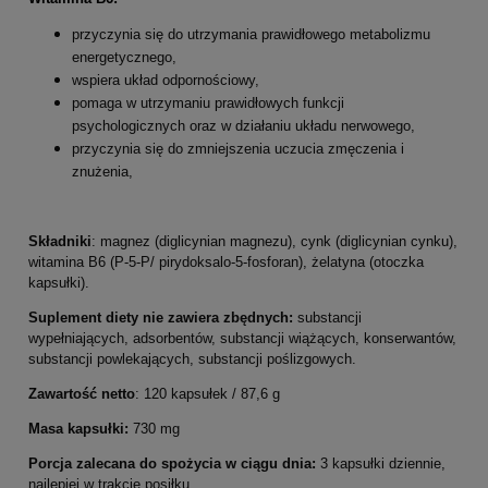
przyczynia się do utrzymania prawidłowego metabolizmu
energetycznego,
wspiera układ odpornościowy,
pomaga w utrzymaniu prawidłowych funkcji
psychologicznych oraz w działaniu układu nerwowego,
przyczynia się do zmniejszenia uczucia zmęczenia i
znużenia,
Składniki
: magnez (diglicynian magnezu), cynk (diglicynian cynku),
witamina B6 (P-5-P/ pirydoksalo-5-fosforan), żelatyna (otoczka
kapsułki).
Suplement diety nie zawiera zbędnych:
substancji
wypełniających, adsorbentów, substancji wiążących, konserwantów,
substancji powlekających, substancji poślizgowych.
Zawartość
netto
: 120 kapsułek / 87,6 g
Masa kapsułki:
730 mg
Porcja zalecana do spożycia w ciągu dnia:
3 kapsułki dziennie,
najlepiej w trakcie posiłku.