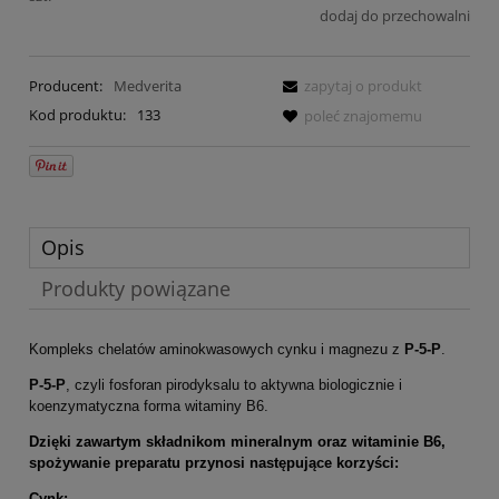
dodaj do przechowalni
Producent:
Medverita
zapytaj o produkt
Kod produktu:
133
poleć znajomemu
Opis
Produkty powiązane
Kompleks chelatów aminokwasowych cynku i magnezu z
P-5-P
.
P-5-P
, czyli fosforan pirodyksalu to aktywna biologicznie i
koenzymatyczna forma witaminy B6.
Dzięki zawartym składnikom mineralnym oraz witaminie B6,
spożywanie preparatu przynosi następujące korzyści:
Cynk: