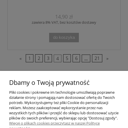
14,90 zł
zawiera 8% VAT, bez kosztów dostawy
do koszyka
«
1
2
3
4
5
6
...
21
»
Pomoc
Dbamy o Twoją prywatność
Pliki cookies i pokrewne im technologie umożliwiają poprawne
Moje konto
działanie strony i pomagają nam dostosować ofertę do Twoich
potrzeb. Wykorzystujemy też pliki Cookie do personalizacji
Płatności i dostawa
reklam. Możesz zaakceptować wykorzystanie przez nas
wszystkich tych plików i przejść do sklepu lub dostosować użycie
plików do swoich preferencji, wybierając opcję "Dostosuj zgody".
Informacje
Więcej o plikach cookies przeczytasz w naszej Polityce