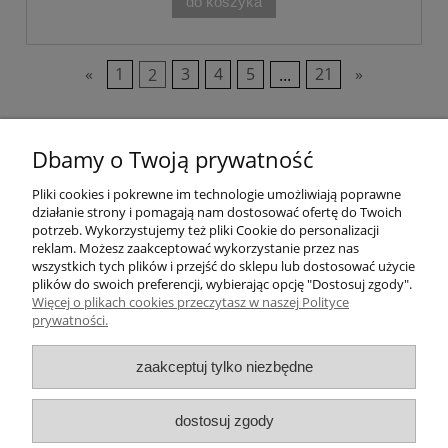
do koszyka
«
1
2
3
4
5
...
21
»
Pomoc
Dbamy o Twoją prywatność
Pliki cookies i pokrewne im technologie umożliwiają poprawne
Moje konto
działanie strony i pomagają nam dostosować ofertę do Twoich
potrzeb. Wykorzystujemy też pliki Cookie do personalizacji
Płatności i dostawa
reklam. Możesz zaakceptować wykorzystanie przez nas
wszystkich tych plików i przejść do sklepu lub dostosować użycie
plików do swoich preferencji, wybierając opcję "Dostosuj zgody".
Informacje
Więcej o plikach cookies przeczytasz w naszej Polityce
prywatności.
O nas
zaakceptuj tylko niezbędne
Numer konta do przelewów: 21 1050 1445
dostosuj zgody
1000 0091 4895 6635